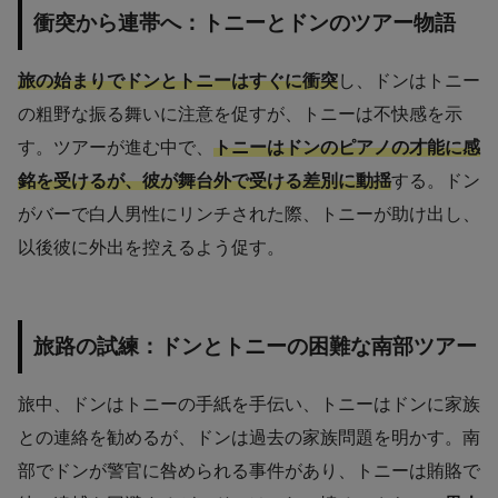
衝突から連帯へ：トニーとドンのツアー物語
旅の始まりでドンとトニーはすぐに衝突
し、ドンはトニー
の粗野な振る舞いに注意を促すが、トニーは不快感を示
す。ツアーが進む中で、
トニーはドンのピアノの才能に感
銘を受けるが、彼が舞台外で受ける差別に動揺
する。ドン
がバーで白人男性にリンチされた際、トニーが助け出し、
以後彼に外出を控えるよう促す。
旅路の試練：ドンとトニーの困難な南部ツアー
旅中、ドンはトニーの手紙を手伝い、トニーはドンに家族
との連絡を勧めるが、ドンは過去の家族問題を明かす。南
部でドンが警官に咎められる事件があり、トニーは賄賂で