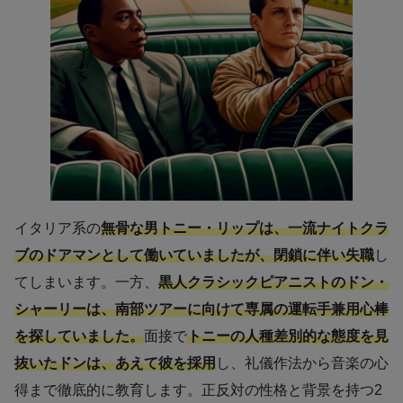
イタリア系の
無骨な男トニー・リップは、一流ナイトクラ
ブのドアマンとして働いていましたが、閉鎖に伴い失職
し
てしまいます。一方、
黒人クラシックピアニストのドン・
シャーリーは、南部ツアーに向けて専属の運転手兼用心棒
を探していました。
面接で
トニーの人種差別的な態度を見
抜いた
ドン
は、あえて彼を採用
し、礼儀作法から音楽の心
得まで徹底的に教育します。正反対の性格と背景を持つ2