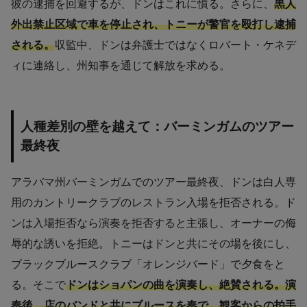
彼の逮捕を回避するが、ドンはこれに憤る。さらに、
黒人
外出禁止区域で車を停止され、トニーが警官を殴打し逮捕
される。
収監中、ドンは弁護士ではなくロバート・ケネデ
ィに連絡し、州知事を通じて解放を求める。
人種差別の壁を越えて：バーミンガムのツアー
最終夜
アラバマ州バーミンガムでのツアー最終夜、ドンは白人専
用のカントリークラブのレストラン入場を拒否される。ド
ンは入場拒否なら演奏を拒否すると主張し、オーナーの侮
辱的な誘いを拒絶。トニーはドンと共にその場を後にし、
ブラックブルースクラブ「オレンジバード」で夕食をと
る。そこで
ドンはショパンの曲を演奏し、絶賛される。演
奏後、店のバンドと共にブルースを奏で、観客からの拍手