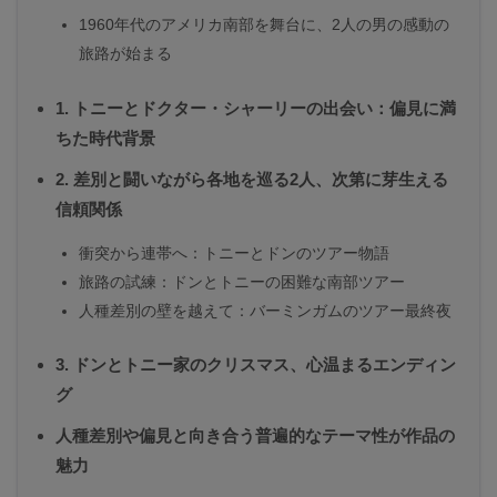
1960年代のアメリカ南部を舞台に、2人の男の感動の
旅路が始まる
1. トニーとドクター・シャーリーの出会い：偏見に満
ちた時代背景
2. 差別と闘いながら各地を巡る2人、次第に芽生える
信頼関係
衝突から連帯へ：トニーとドンのツアー物語
旅路の試練：ドンとトニーの困難な南部ツアー
人種差別の壁を越えて：バーミンガムのツアー最終夜
3. ドンとトニー家のクリスマス、心温まるエンディン
グ
人種差別や偏見と向き合う普遍的なテーマ性が作品の
魅力