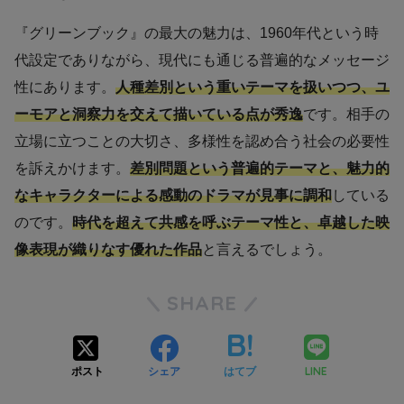
『グリーンブック』の最大の魅力は、1960年代という時
代設定でありながら、現代にも通じる普遍的なメッセージ
性にあります。
人種差別という重いテーマを扱いつつ、ユ
ーモアと洞察力を交えて描いている点が秀逸
です。相手の
立場に立つことの大切さ、多様性を認め合う社会の必要性
を訴えかけます。
差別問題という普遍的テーマと、魅力的
なキャラクターによる感動のドラマが見事に調和
している
のです。
時代を超えて共感を呼ぶテーマ性と、卓越した映
像表現が織りなす優れた作品
と言えるでしょう。
SHARE
LINE
ポスト
シェア
はてブ